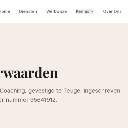
Home
Diensten
Werkwijze
Kennis
Over Ons
rwaarden
oaching, gevestigd te Teuge, ingeschreven
er nummer 95641912.